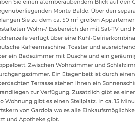
aben Sie einen atemberaubendem Blick auf den 
egenüberliegenden Monte Baldo. Über den separa
elangen Sie zu dem ca. 50 m² großen Appartement
stalteten Wohn-/ Essbereich der mit Sat-TV und K
chenzeile verfügt über eine Kühl-Gefrierkombina
eutsche Kaffeemaschine, Toaster und ausreichend
ber ein Badezimmer mit Dusche und ein geräumi
oppelbett. Zwischen Wohnzimmer und Schlafzimm
urchgangszimmer. Ein Etagenbett ist durch einen
erdachten Terrasse stehen Ihnen ein Sonnenschir
randliegen zur Verfügung. Zusätzlich gibt es ein
o Wohnung gibt es einen Stellplatz. In ca. 15 Min
tskern von Gardola wo es alle Einkaufsmöglichkei
zt und Apotheke gibt.