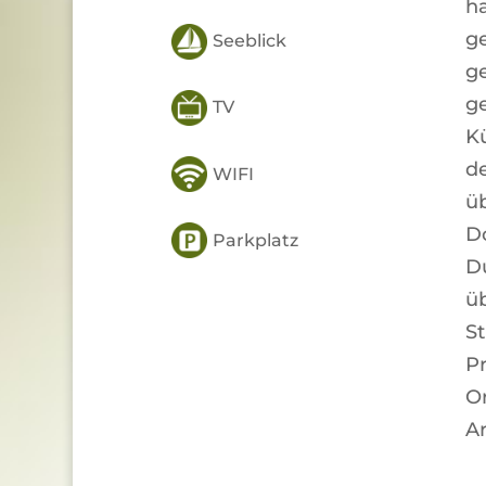
h
g
Seeblick
g
ge
TV
Kü
d
WIFI
ü
D
Parkplatz
D
üb
St
Pr
Or
Ar