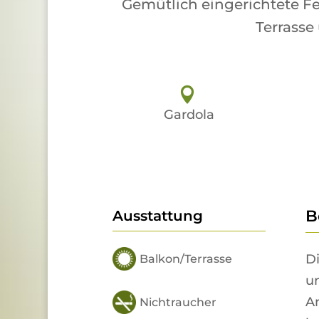
Gemütlich eingerichtete F
Terrass
Gardola
B
Ausstattung
D
Balkon/Terrasse
un
An
Nichtraucher