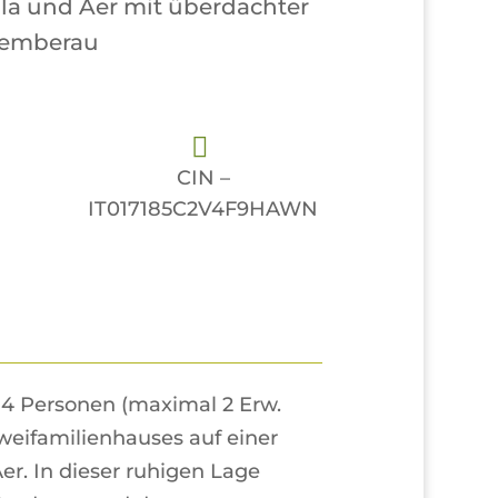
la und Aer mit überdachter
temberau
CIN –
IT017185C2V4F9HAWN
 4 Personen (maximal 2 Erw.
weifamilienhauses auf einer
er. In dieser ruhigen Lage