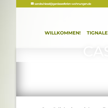
sandra.hiesel@gardaseeferien-wohnungen.de
WILLKOMMEN!
TIGNAL
CAS